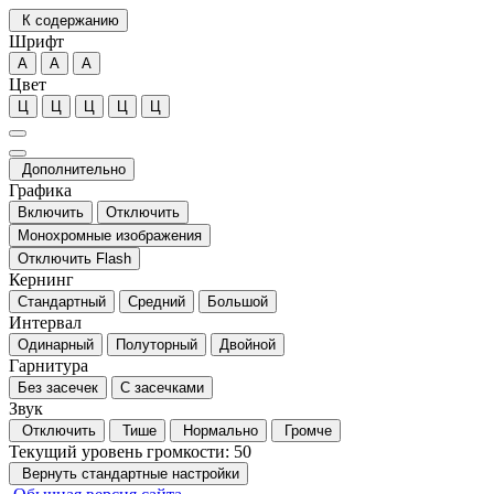
К содержанию
Шрифт
А
А
А
Цвет
Ц
Ц
Ц
Ц
Ц
Дополнительно
Графика
Включить
Отключить
Монохромные изображения
Отключить Flash
Кернинг
Стандартный
Средний
Большой
Интервал
Одинарный
Полуторный
Двойной
Гарнитура
Без засечек
С засечками
Звук
Отключить
Тише
Нормально
Громче
Текущий уровень громкости:
50
Вернуть стандартные настройки