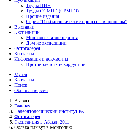
Публикации
Труды ПИН
Труды ССМПЭ (СРМПЭ)
Прочие издания
Серия "Гео-биологические процессы в прошлом"
Выставки
Экспедиции
Монгольская экспедиция
Другие экспедиции
Фотогалерея
Контакты
Информация и документы
Противодействие коррупции
Музей
Контакты
Поиск
Обычная версия
Вы здесь:
Главная
Палеонтологический институт РАН
Фотогалерея
Экспедиция в Абакан 2011
Облака плывут в Монголию