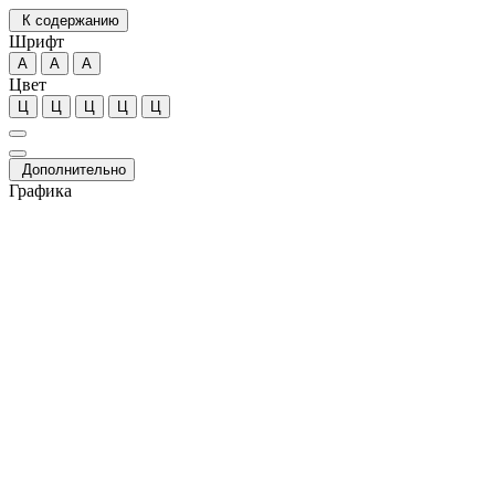
К содержанию
Шрифт
А
А
А
Цвет
Ц
Ц
Ц
Ц
Ц
Дополнительно
Графика