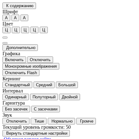
К содержанию
Шрифт
А
А
А
Цвет
Ц
Ц
Ц
Ц
Ц
Дополнительно
Графика
Включить
Отключить
Монохромные изображения
Отключить Flash
Кернинг
Стандартный
Средний
Большой
Интервал
Одинарный
Полуторный
Двойной
Гарнитура
Без засечек
С засечками
Звук
Отключить
Тише
Нормально
Громче
Текущий уровень громкости:
50
Вернуть стандартные настройки