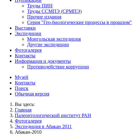
Публикации
Труды ПИН
Труды ССМПЭ (СРМПЭ)
Прочие издания
Серия "Гео-биологические процессы в прошлом"
Выставки
Экспедиции
Монгольская экспедиция
Другие экспедиции
Фотогалерея
Контакты
Информация и документы
Противодействие коррупции
Музей
Контакты
Поиск
Обычная версия
Вы здесь:
Главная
Палеонтологический институт РАН
Фотогалерея
Экспедиция в Абакан 2011
Абакан-2010