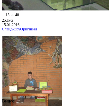
13 из 48
25.JPG
15.01.2016
Слайд-шоу
Оригинал
Видео