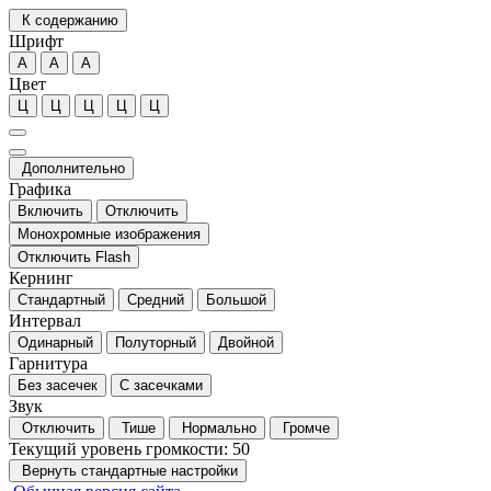
К содержанию
Шрифт
А
А
А
Цвет
Ц
Ц
Ц
Ц
Ц
Дополнительно
Графика
Включить
Отключить
Монохромные изображения
Отключить Flash
Кернинг
Стандартный
Средний
Большой
Интервал
Одинарный
Полуторный
Двойной
Гарнитура
Без засечек
С засечками
Звук
Отключить
Тише
Нормально
Громче
Текущий уровень громкости:
50
Вернуть стандартные настройки