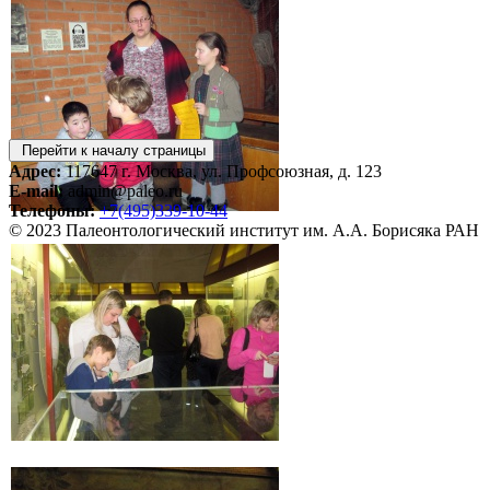
Перейти к началу страницы
Адрес:
117647 г. Москва, ул. Профсоюзная, д. 123
E-mail:
admin@paleo.ru
Телефоны:
+7(495)339-10-44
© 2023 Палеонтологический институт им. А.А. Борисяка РАН