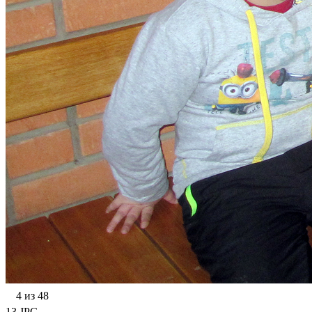
4 из 48
13.JPG