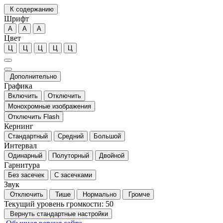
К содержанию
Шрифт
А
А
А
Цвет
Ц
Ц
Ц
Ц
Ц
Дополнительно
Графика
Включить
Отключить
Монохромные изображения
Отключить Flash
Кернинг
Стандартный
Средний
Большой
Интервал
Одинарный
Полуторный
Двойной
Гарнитура
Без засечек
С засечками
Звук
Отключить
Тише
Нормально
Громче
Текущий уровень громкости:
50
Вернуть стандартные настройки