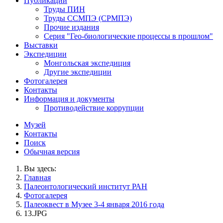
Публикации
Труды ПИН
Труды ССМПЭ (СРМПЭ)
Прочие издания
Серия "Гео-биологические процессы в прошлом"
Выставки
Экспедиции
Монгольская экспедиция
Другие экспедиции
Фотогалерея
Контакты
Информация и документы
Противодействие коррупции
Музей
Контакты
Поиск
Обычная версия
Вы здесь:
Главная
Палеонтологический институт РАН
Фотогалерея
Палеоквест в Музее 3-4 января 2016 года
13.JPG