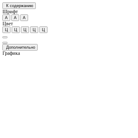
К содержанию
Шрифт
А
А
А
Цвет
Ц
Ц
Ц
Ц
Ц
Дополнительно
Графика