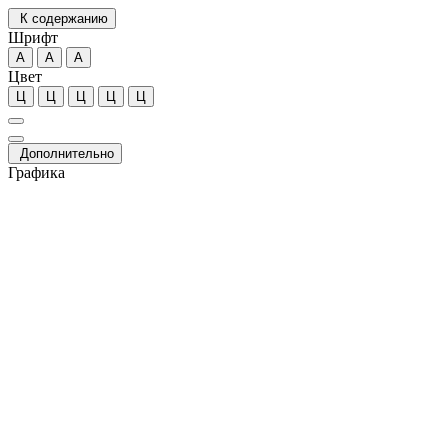
К содержанию
Шрифт
А
А
А
Цвет
Ц
Ц
Ц
Ц
Ц
Дополнительно
Графика