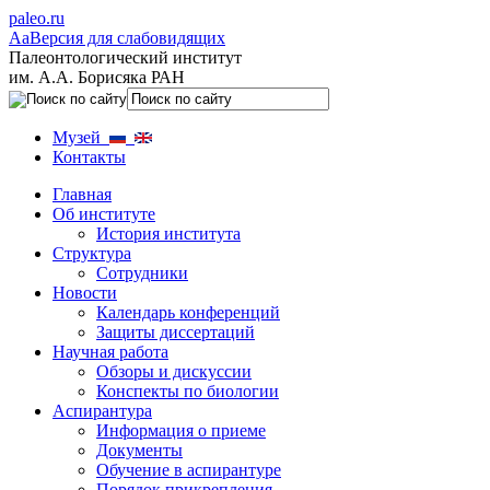
paleo.ru
Aa
Версия для слабовидящих
Палеонтологический институт
им. А.А. Борисяка РАН
Музей
Контакты
Главная
Об институте
История института
Структура
Сотрудники
Новости
Календарь конференций
Защиты диссертаций
Научная работа
Обзоры и дискуссии
Конспекты по биологии
Аспирантура
Информация о приеме
Документы
Обучение в аспирантуре
Порядок прикрепления