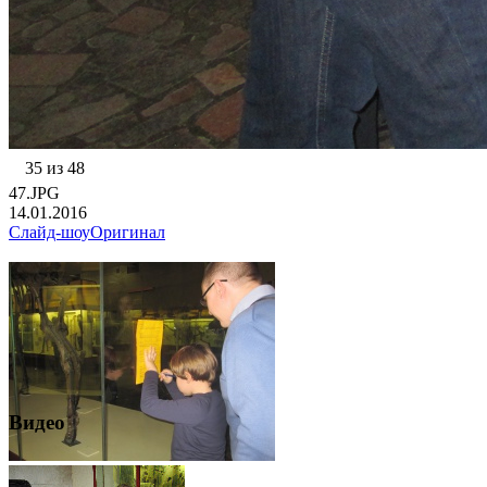
35 из 48
47.JPG
14.01.2016
Слайд-шоу
Оригинал
Видео