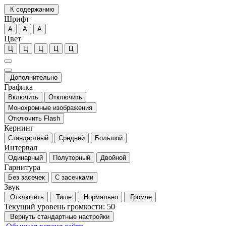
К содержанию
Шрифт
А
А
А
Цвет
Ц
Ц
Ц
Ц
Ц
Дополнительно
Графика
Включить
Отключить
Монохромные изображения
Отключить Flash
Кернинг
Стандартный
Средний
Большой
Интервал
Одинарный
Полуторный
Двойной
Гарнитура
Без засечек
С засечками
Звук
Отключить
Тише
Нормально
Громче
Текущий уровень громкости:
50
Вернуть стандартные настройки