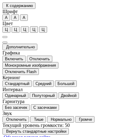
К содержанию
Шрифт
А
А
А
Цвет
Ц
Ц
Ц
Ц
Ц
Дополнительно
Графика
Включить
Отключить
Монохромные изображения
Отключить Flash
Кернинг
Стандартный
Средний
Большой
Интервал
Одинарный
Полуторный
Двойной
Гарнитура
Без засечек
С засечками
Звук
Отключить
Тише
Нормально
Громче
Текущий уровень громкости:
50
Вернуть стандартные настройки