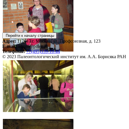
Перейти к началу страницы
Адрес:
117647 г. Москва, ул. Профсоюзная, д. 123
E-mail:
admin@paleo.ru
Телефоны:
+7(495)339-10-44
© 2023 Палеонтологический институт им. А.А. Борисяка РАН