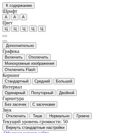
К содержанию
Шрифт
А
А
А
Цвет
Ц
Ц
Ц
Ц
Ц
Дополнительно
Графика
Включить
Отключить
Монохромные изображения
Отключить Flash
Кернинг
Стандартный
Средний
Большой
Интервал
Одинарный
Полуторный
Двойной
Гарнитура
Без засечек
С засечками
Звук
Отключить
Тише
Нормально
Громче
Текущий уровень громкости:
50
Вернуть стандартные настройки