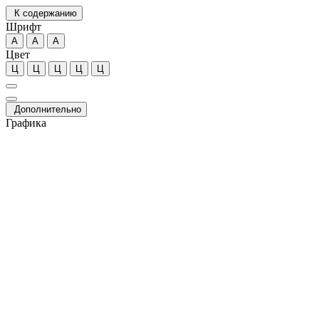
К содержанию
Шрифт
А
А
А
Цвет
Ц
Ц
Ц
Ц
Ц
Дополнительно
Графика