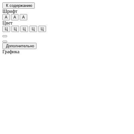
К содержанию
Шрифт
А
А
А
Цвет
Ц
Ц
Ц
Ц
Ц
Дополнительно
Графика