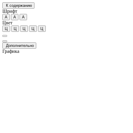
К содержанию
Шрифт
А
А
А
Цвет
Ц
Ц
Ц
Ц
Ц
Дополнительно
Графика