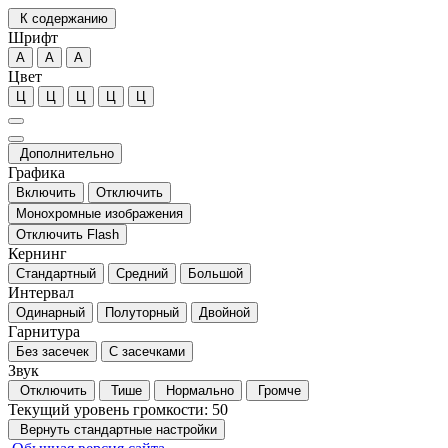
К содержанию
Шрифт
А
А
А
Цвет
Ц
Ц
Ц
Ц
Ц
Дополнительно
Графика
Включить
Отключить
Монохромные изображения
Отключить Flash
Кернинг
Стандартный
Средний
Большой
Интервал
Одинарный
Полуторный
Двойной
Гарнитура
Без засечек
С засечками
Звук
Отключить
Тише
Нормально
Громче
Текущий уровень громкости:
50
Вернуть стандартные настройки