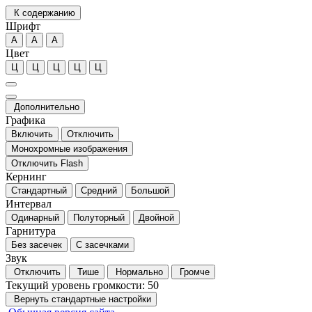
К содержанию
Шрифт
А
А
А
Цвет
Ц
Ц
Ц
Ц
Ц
Дополнительно
Графика
Включить
Отключить
Монохромные изображения
Отключить Flash
Кернинг
Стандартный
Средний
Большой
Интервал
Одинарный
Полуторный
Двойной
Гарнитура
Без засечек
С засечками
Звук
Отключить
Тише
Нормально
Громче
Текущий уровень громкости:
50
Вернуть стандартные настройки