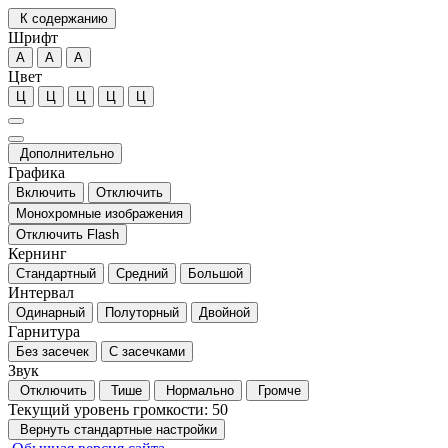
К содержанию
Шрифт
А
А
А
Цвет
Ц
Ц
Ц
Ц
Ц
Дополнительно
Графика
Включить
Отключить
Монохромные изображения
Отключить Flash
Кернинг
Стандартный
Средний
Большой
Интервал
Одинарный
Полуторный
Двойной
Гарнитура
Без засечек
С засечками
Звук
Отключить
Тише
Нормально
Громче
Текущий уровень громкости:
50
Вернуть стандартные настройки