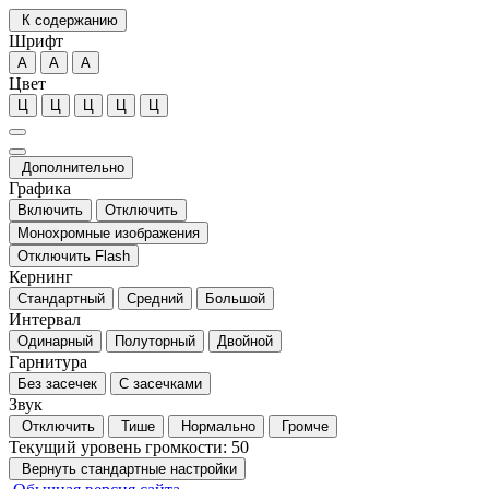
К содержанию
Шрифт
А
А
А
Цвет
Ц
Ц
Ц
Ц
Ц
Дополнительно
Графика
Включить
Отключить
Монохромные изображения
Отключить Flash
Кернинг
Стандартный
Средний
Большой
Интервал
Одинарный
Полуторный
Двойной
Гарнитура
Без засечек
С засечками
Звук
Отключить
Тише
Нормально
Громче
Текущий уровень громкости:
50
Вернуть стандартные настройки