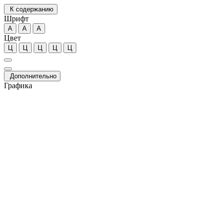
К содержанию
Шрифт
А
А
А
Цвет
Ц
Ц
Ц
Ц
Ц
Дополнительно
Графика