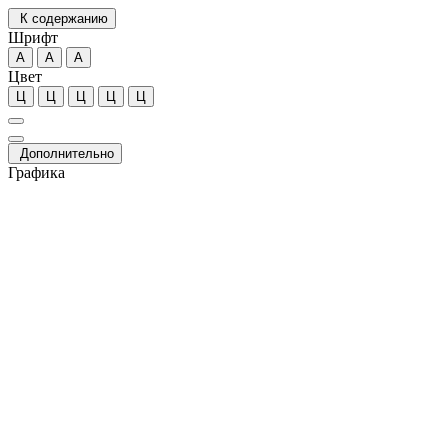
К содержанию
Шрифт
А
А
А
Цвет
Ц
Ц
Ц
Ц
Ц
Дополнительно
Графика