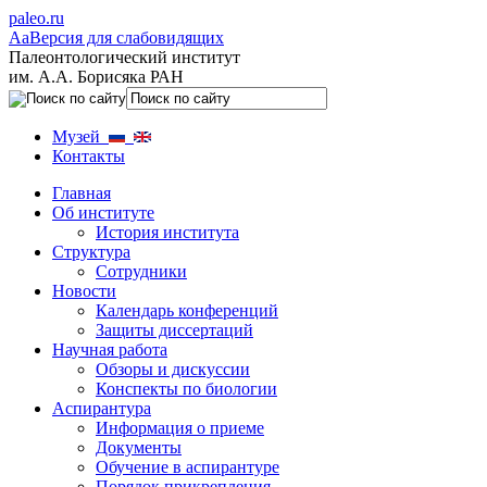
paleo.ru
Aa
Версия для слабовидящих
Палеонтологический институт
им. А.А. Борисяка РАН
Музей
Контакты
Главная
Об институте
История института
Структура
Сотрудники
Новости
Календарь конференций
Защиты диссертаций
Научная работа
Обзоры и дискуссии
Конспекты по биологии
Аспирантура
Информация о приеме
Документы
Обучение в аспирантуре
Порядок прикрепления