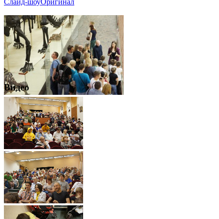
Слайд-шоу
Оригинал
Видео