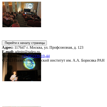
Перейти к началу страницы
Адрес:
117647 г. Москва, ул. Профсоюзная, д. 123
E-mail:
admin@paleo.ru
Телефоны:
+7(495)339-10-44
© 2023 Палеонтологический институт им. А.А. Борисяка РАН