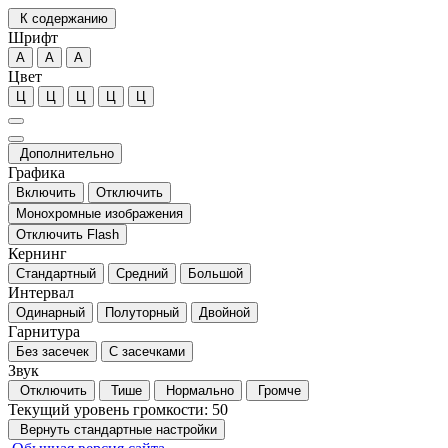
К содержанию
Шрифт
А
А
А
Цвет
Ц
Ц
Ц
Ц
Ц
Дополнительно
Графика
Включить
Отключить
Монохромные изображения
Отключить Flash
Кернинг
Стандартный
Средний
Большой
Интервал
Одинарный
Полуторный
Двойной
Гарнитура
Без засечек
С засечками
Звук
Отключить
Тише
Нормально
Громче
Текущий уровень громкости:
50
Вернуть стандартные настройки