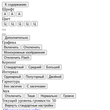
К содержанию
Шрифт
А
А
А
Цвет
Ц
Ц
Ц
Ц
Ц
Дополнительно
Графика
Включить
Отключить
Монохромные изображения
Отключить Flash
Кернинг
Стандартный
Средний
Большой
Интервал
Одинарный
Полуторный
Двойной
Гарнитура
Без засечек
С засечками
Звук
Отключить
Тише
Нормально
Громче
Текущий уровень громкости:
50
Вернуть стандартные настройки