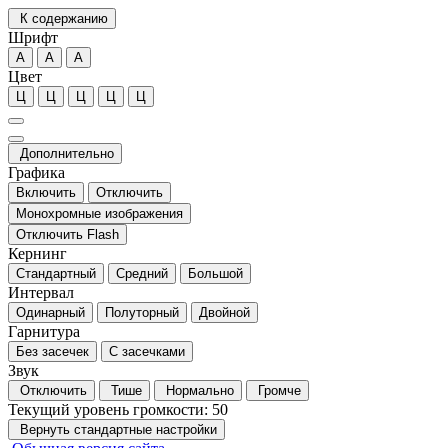
К содержанию
Шрифт
А
А
А
Цвет
Ц
Ц
Ц
Ц
Ц
Дополнительно
Графика
Включить
Отключить
Монохромные изображения
Отключить Flash
Кернинг
Стандартный
Средний
Большой
Интервал
Одинарный
Полуторный
Двойной
Гарнитура
Без засечек
С засечками
Звук
Отключить
Тише
Нормально
Громче
Текущий уровень громкости:
50
Вернуть стандартные настройки