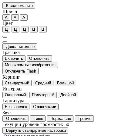
К содержанию
Шрифт
А
А
А
Цвет
Ц
Ц
Ц
Ц
Ц
Дополнительно
Графика
Включить
Отключить
Монохромные изображения
Отключить Flash
Кернинг
Стандартный
Средний
Большой
Интервал
Одинарный
Полуторный
Двойной
Гарнитура
Без засечек
С засечками
Звук
Отключить
Тише
Нормально
Громче
Текущий уровень громкости:
50
Вернуть стандартные настройки