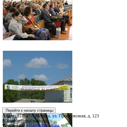
Перейти к началу страницы
Адрес:
117647 г. Москва, ул. Профсоюзная, д. 123
E-mail:
admin@paleo.ru
Телефоны:
+7(495)339-10-44