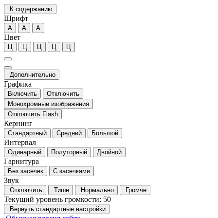
К содержанию
Шрифт
А
А
А
Цвет
Ц
Ц
Ц
Ц
Ц
Дополнительно
Графика
Включить
Отключить
Монохромные изображения
Отключить Flash
Кернинг
Стандартный
Средний
Большой
Интервал
Одинарный
Полуторный
Двойной
Гарнитура
Без засечек
С засечками
Звук
Отключить
Тише
Нормально
Громче
Текущий уровень громкости:
50
Вернуть стандартные настройки