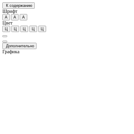
К содержанию
Шрифт
А
А
А
Цвет
Ц
Ц
Ц
Ц
Ц
Дополнительно
Графика