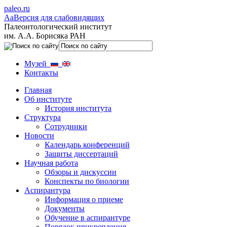
paleo.ru
Aa
Версия для слабовидящих
Палеонтологический институт
им. А.А. Борисяка РАН
Музей
Контакты
Главная
Об институте
История института
Структура
Сотрудники
Новости
Календарь конференций
Защиты диссертаций
Научная работа
Обзоры и дискуссии
Конспекты по биологии
Аспирантура
Информация о приеме
Документы
Обучение в аспирантуре
Порядок прикрепления