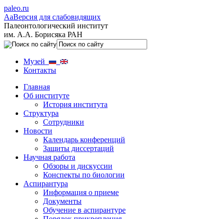
paleo.ru
Aa
Версия для слабовидящих
Палеонтологический институт
им. А.А. Борисяка РАН
Музей
Контакты
Главная
Об институте
История института
Структура
Сотрудники
Новости
Календарь конференций
Защиты диссертаций
Научная работа
Обзоры и дискуссии
Конспекты по биологии
Аспирантура
Информация о приеме
Документы
Обучение в аспирантуре
Порядок прикрепления