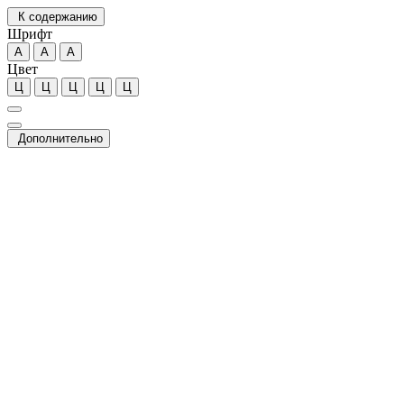
К содержанию
Шрифт
А
А
А
Цвет
Ц
Ц
Ц
Ц
Ц
Дополнительно