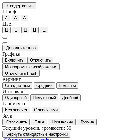
К содержанию
Шрифт
А
А
А
Цвет
Ц
Ц
Ц
Ц
Ц
Дополнительно
Графика
Включить
Отключить
Монохромные изображения
Отключить Flash
Кернинг
Стандартный
Средний
Большой
Интервал
Одинарный
Полуторный
Двойной
Гарнитура
Без засечек
С засечками
Звук
Отключить
Тише
Нормально
Громче
Текущий уровень громкости:
50
Вернуть стандартные настройки