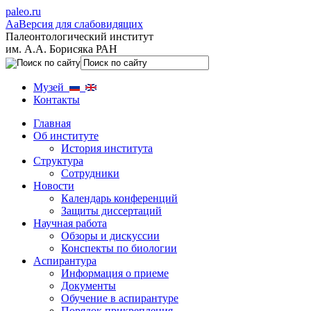
paleo.ru
Aa
Версия для слабовидящих
Палеонтологический институт
им. А.А. Борисяка РАН
Музей
Контакты
Главная
Об институте
История института
Структура
Сотрудники
Новости
Календарь конференций
Защиты диссертаций
Научная работа
Обзоры и дискуссии
Конспекты по биологии
Аспирантура
Информация о приеме
Документы
Обучение в аспирантуре
Порядок прикрепления