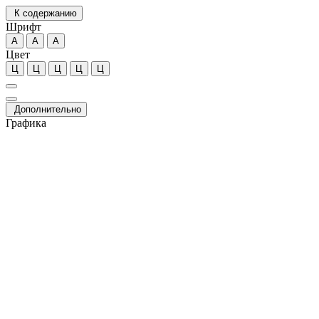
К содержанию
Шрифт
А
А
А
Цвет
Ц
Ц
Ц
Ц
Ц
Дополнительно
Графика