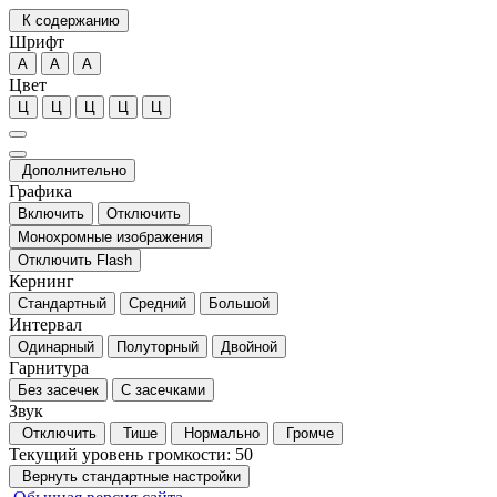
К содержанию
Шрифт
А
А
А
Цвет
Ц
Ц
Ц
Ц
Ц
Дополнительно
Графика
Включить
Отключить
Монохромные изображения
Отключить Flash
Кернинг
Стандартный
Средний
Большой
Интервал
Одинарный
Полуторный
Двойной
Гарнитура
Без засечек
С засечками
Звук
Отключить
Тише
Нормально
Громче
Текущий уровень громкости:
50
Вернуть стандартные настройки