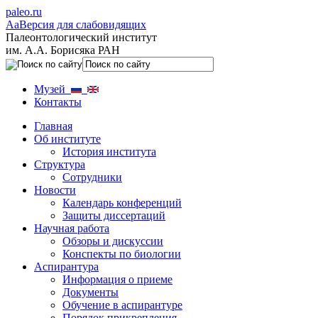
paleo.ru
Aa
Версия для слабовидящих
Палеонтологический институт
им. А.А. Борисяка РАН
Музей
Контакты
Главная
Об институте
История института
Структура
Сотрудники
Новости
Календарь конференций
Защиты диссертаций
Научная работа
Обзоры и дискуссии
Конспекты по биологии
Аспирантура
Информация о приеме
Документы
Обучение в аспирантуре
Порядок прикрепления