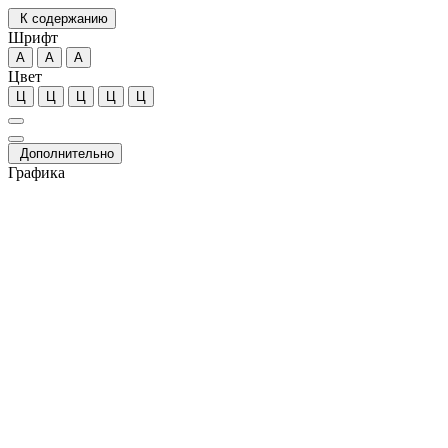
К содержанию
Шрифт
А
А
А
Цвет
Ц
Ц
Ц
Ц
Ц
Дополнительно
Графика