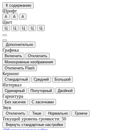
К содержанию
Шрифт
А
А
А
Цвет
Ц
Ц
Ц
Ц
Ц
Дополнительно
Графика
Включить
Отключить
Монохромные изображения
Отключить Flash
Кернинг
Стандартный
Средний
Большой
Интервал
Одинарный
Полуторный
Двойной
Гарнитура
Без засечек
С засечками
Звук
Отключить
Тише
Нормально
Громче
Текущий уровень громкости:
50
Вернуть стандартные настройки