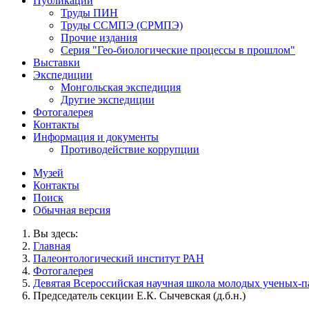
Публикации
Труды ПИН
Труды ССМПЭ (СРМПЭ)
Прочие издания
Серия "Гео-биологические процессы в прошлом"
Выставки
Экспедиции
Монгольская экспедиция
Другие экспедиции
Фотогалерея
Контакты
Информация и документы
Противодействие коррупции
Музей
Контакты
Поиск
Обычная версия
Вы здесь:
Главная
Палеонтологический институт РАН
Фотогалерея
Девятая Всероссийская научная школа молодых ученых-пал
Председатель секции Е.К. Сычевская (д.б.н.)