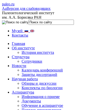
paleo.ru
Aa
Версия для слабовидящих
Палеонтологический институт
им. А.А. Борисяка РАН
Музей
Контакты
Главная
Об институте
История института
Структура
Сотрудники
Новости
Календарь конференций
Защиты диссертаций
Научная работа
Обзоры и дискуссии
Конспекты по биологии
Аспирантура
Информация о приеме
Документы
Обучение в аспирантуре
Порядок прикрепления