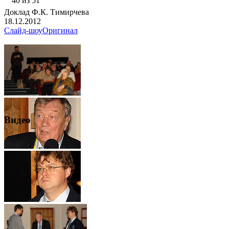
40 из 51
Доклад Ф.К. Тимирчева
18.12.2012
Слайд-шоу
Оригинал
Видео