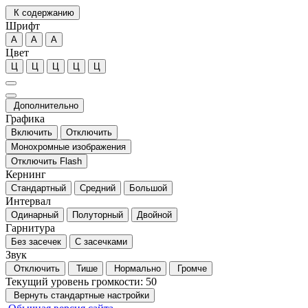
К содержанию
Шрифт
А
А
А
Цвет
Ц
Ц
Ц
Ц
Ц
Дополнительно
Графика
Включить
Отключить
Монохромные изображения
Отключить Flash
Кернинг
Стандартный
Средний
Большой
Интервал
Одинарный
Полуторный
Двойной
Гарнитура
Без засечек
С засечками
Звук
Отключить
Тише
Нормально
Громче
Текущий уровень громкости:
50
Вернуть стандартные настройки