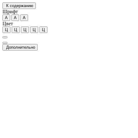
К содержанию
Шрифт
А
А
А
Цвет
Ц
Ц
Ц
Ц
Ц
Дополнительно