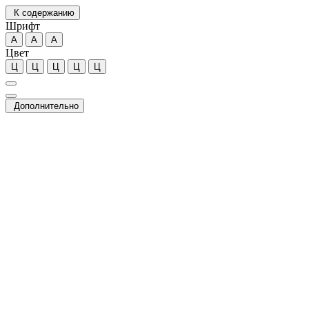
К содержанию
Шрифт
А
А
А
Цвет
Ц
Ц
Ц
Ц
Ц
Дополнительно