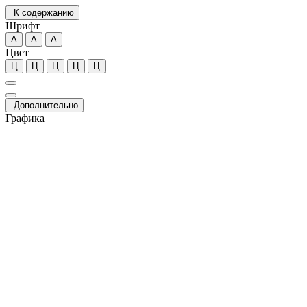
К содержанию
Шрифт
А
А
А
Цвет
Ц
Ц
Ц
Ц
Ц
Дополнительно
Графика