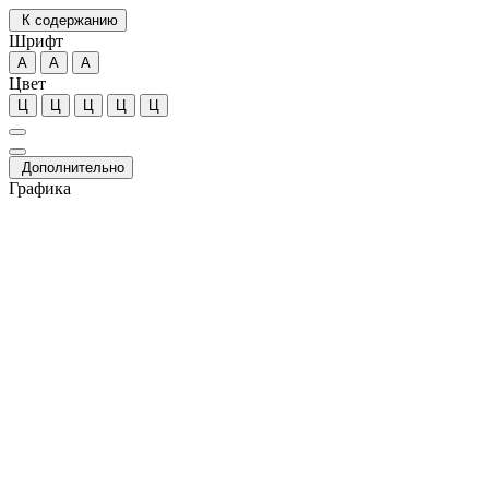
К содержанию
Шрифт
А
А
А
Цвет
Ц
Ц
Ц
Ц
Ц
Дополнительно
Графика