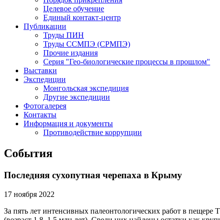
Целевое обучение
Единый контакт-центр
Публикации
Труды ПИН
Труды ССМПЭ (СРМПЭ)
Прочие издания
Серия "Гео-биологические процессы в прошлом"
Выставки
Экспедиции
Монгольская экспедиция
Другие экспедиции
Фотогалерея
Контакты
Информация и документы
Противодействие коррупции
События
Последняя сухопутная черепаха в Крыму
17 ноября 2022
За пять лет интенсивных палеонтологических работ в пещере
(возраст 1.8–1.5 млн лет). Среди них найдены остатки как кру