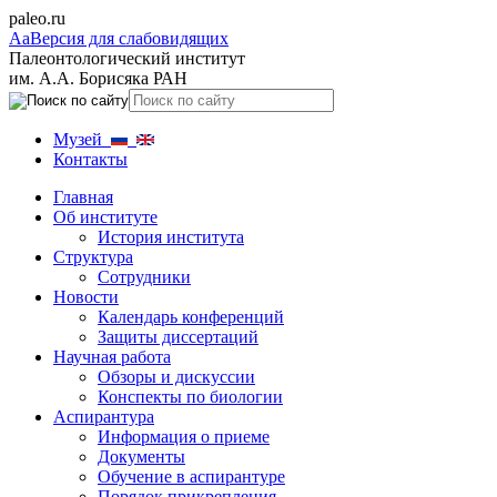
paleo.ru
Aa
Версия для слабовидящих
Палеонтологический институт
им. А.А. Борисяка РАН
Музей
Контакты
Главная
Об институте
История института
Структура
Сотрудники
Новости
Календарь конференций
Защиты диссертаций
Научная работа
Обзоры и дискуссии
Конспекты по биологии
Аспирантура
Информация о приеме
Документы
Обучение в аспирантуре
Порядок прикрепления