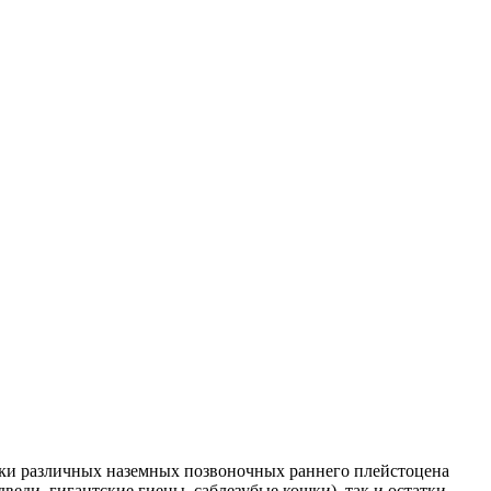
атки различных наземных позвоночных раннего плейстоцена
веди, гигантские гиены, саблезубые кошки), так и остатки