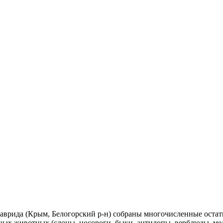
 Таврида (Крым, Белогорский р-н) собраны многочисленные ост
пных животных (слоны, носороги, быки, антилопы, верблюды, мед