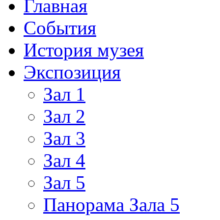
Главная
События
История музея
Экспозиция
Зал 1
Зал 2
Зал 3
Зал 4
Зал 5
Панорама Зала 5