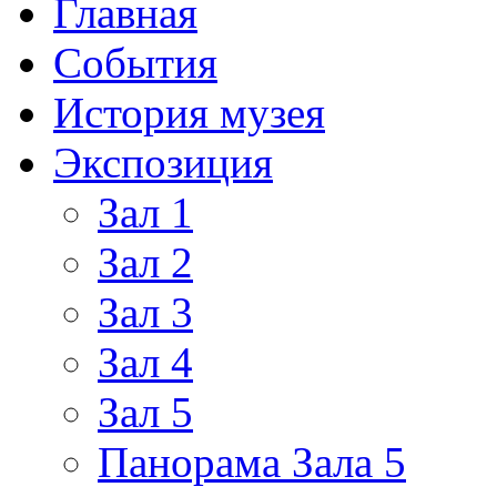
Главная
События
История музея
Экспозиция
Зал 1
Зал 2
Зал 3
Зал 4
Зал 5
Панорама Зала 5