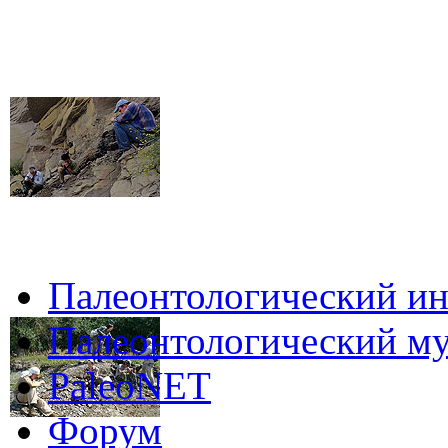
Палеонтологический ин
Палеонтологический му
PaleoNET
Форум