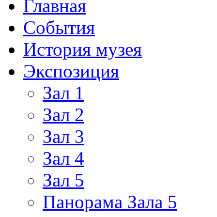
Главная
События
История музея
Экспозиция
Зал 1
Зал 2
Зал 3
Зал 4
Зал 5
Панорама Зала 5