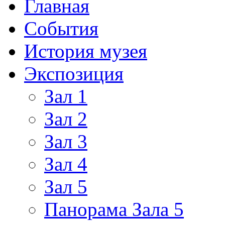
Главная
События
История музея
Экспозиция
Зал 1
Зал 2
Зал 3
Зал 4
Зал 5
Панорама Зала 5