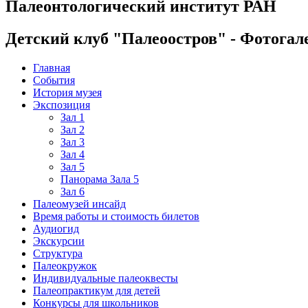
Палеонтологический институт РАН
Детский клуб "Палеоостров" - Фотогал
Главная
События
История музея
Экспозиция
Зал 1
Зал 2
Зал 3
Зал 4
Зал 5
Панорама Зала 5
Зал 6
Палеомузей инсайд
Время работы и стоимость билетов
Аудиогид
Экскурсии
Структура
Палеокружок
Индивидуальные палеоквесты
Палеопрактикум для детей
Конкурсы для школьников