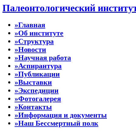
Палеонтологический институ
»Главная
»Об институте
»Структура
»Новости
»Научная работа
»Аспирантура
»Публикации
»Выставки
»Экспедиции
»Фотогалерея
»Контакты
»Информация и документы
»Наш Бессмертный полк