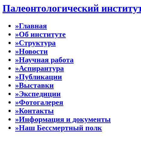
Палеонтологический институ
»Главная
»Об институте
»Структура
»Новости
»Научная работа
»Аспирантура
»Публикации
»Выставки
»Экспедиции
»Фотогалерея
»Контакты
»Информация и документы
»Наш Бессмертный полк