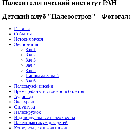
Палеонтологический институт РАН
Детский клуб "Палеоостров" - Фотогал
Главная
События
История музея
Экспозиция
Зал 1
Зал 2
Зал 3
Зал 4
Зал 5
Панорама Зала 5
Зал 6
Палеомузей инсайд
Время работы и стоимость билетов
Аудиогид
Экскурсии
Структура
Палеокружок
Индивидуальные палеоквесты
Палеопрактикум для детей
Конкурсы для школьников